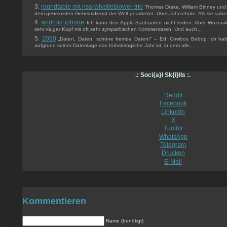
roundtable mit nsa-whistleblower-trio
Thomas Drake, William Binney und J
dem geheimsten Geheimdienst der Welt gearbeitet. Über Jahrzehnte. Als sie sahen
android iphone
Ich kann den Apple-Sauhaufen nicht leiden. Aber Wozniak 
sehr kluger Kopf mit oft sehr sympathischen Kommentaren. Und auch...
2050
„Daten, Daten, schöne fremde Daten!“ – Ed, Cowboy Bebop Ich hab
aufgrund seiner Datenlage das frühstmögliche Jahr ist, in dem alle...
.: Soci{a}l Sk{i}lls :.
Reddit
Facebook
LinkedIn
X
Tumblr
WhatsApp
Telegram
Drucken
E-Mail
Kommentieren
Name (benötigt)