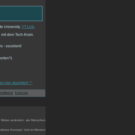
te University.
YT-Link
.
h mit dem Tech-Kram.
werten?)
intelligenz
,
konkrete
 & Weise verändert, wie Menschen
an dieses Konzept. Und im Moment