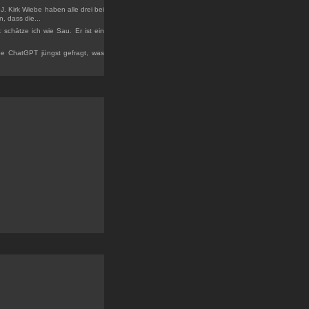
. Kirk Wiebe haben alle drei bei
, dass die...
schätze ich wie Sau. Er ist ein
e ChatGPT jüngst gefragt, was