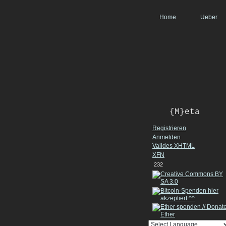
Home
Ueber
{M}eta
Registrieren
Anmelden
Valides
XHTML
XFN
232