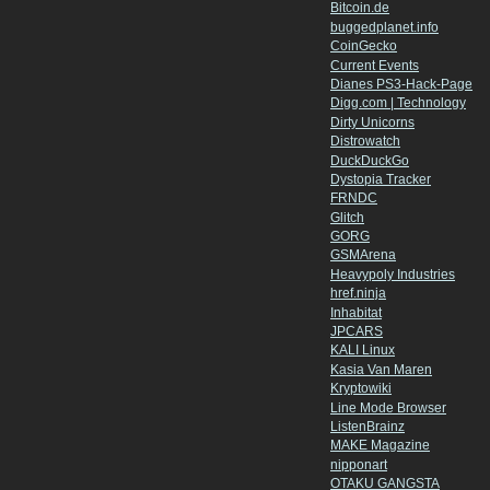
Bitcoin.de
buggedplanet.info
CoinGecko
Current Events
Dianes PS3-Hack-Page
Digg.com | Technology
Dirty Unicorns
Distrowatch
DuckDuckGo
Dystopia Tracker
FRNDC
Glitch
GORG
GSMArena
Heavypoly Industries
href.ninja
Inhabitat
JPCARS
KALI Linux
Kasia Van Maren
Kryptowiki
Line Mode Browser
ListenBrainz
MAKE Magazine
nipponart
OTAKU GANGSTA