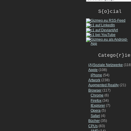
S{o}cial
Catego{r}ie
(A)Soziale Netzwerke
(118
Apple
(108)
iPhone
(54)
Artwork
(238)
Augmented Reality
(21)
Browser
(117)
Chrome
(6)
Firefox
(34)
IExplorer
(7)
Opera
(5)
Safari
(4)
Bücher
(35)
CPUs
(83)
AMD
(14)