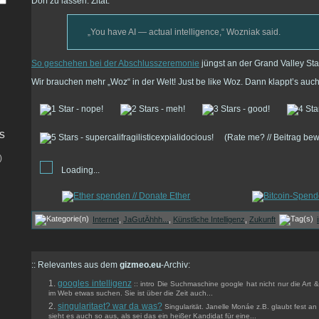
Dorf zu lassen. Zitat:
„You have AI — actual intelligence,“ Wozniak said.
So geschehen bei der Abschlusszeremonie
jüngst an der Grand Valley Sta
Wir brauchen mehr „Woz“ in der Welt! Just be like Woz. Dann klappt’s auc
s
(Rate me? // Beitrag be
)
Loading...
Internet
,
JaGutÄhhh...
,
Künstliche Intelligenz
,
Zukunft
:: Relevantes aus dem
gizmeo.eu
-Archiv:
googles intelligenz
:: intro Die Suchmaschine google hat nicht nur die Art
im Web etwas suchen. Sie ist über die Zeit auch...
singularitaet? war da was?
Singularität. Janelle Monáe z.B. glaubt fest 
sieht es auch so aus, als sei das ein heißer Kandidat für eine...