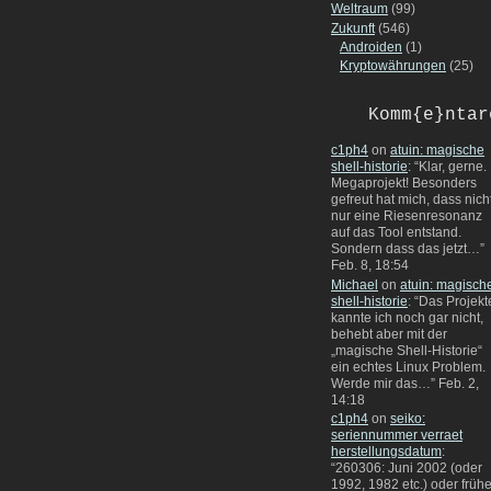
Weltraum
(99)
Zukunft
(546)
Androiden
(1)
Kryptowährungen
(25)
Komm{e}ntar
c1ph4
on
atuin: magische
shell-historie
: “
Klar, gerne.
Megaprojekt! Besonders
gefreut hat mich, dass nich
nur eine Riesenresonanz
auf das Tool entstand.
Sondern dass das jetzt…
”
Feb. 8, 18:54
Michael
on
atuin: magisch
shell-historie
: “
Das Projekt
kannte ich noch gar nicht,
behebt aber mit der
„magische Shell-Historie“
ein echtes Linux Problem.
Werde mir das…
”
Feb. 2,
14:18
c1ph4
on
seiko:
seriennummer verraet
herstellungsdatum
:
“
260306: Juni 2002 (oder
1992, 1982 etc.) oder frühe