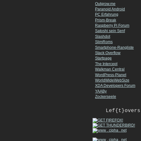
Outgrow.me
Paranoid Android
PC Erfahrung
Prism-Break
Raspberry Pi Forum
Satoshi sein Senf
Slashdot
SlimRoms
Smartphone-Rangliste
Stack Overflow
Startpage
The Intercept
Walkman Central
WordPress-Planet
WorldWideWebSize
XDA Developers Forum
YAABy
Zockerseele
Lef{t}overs