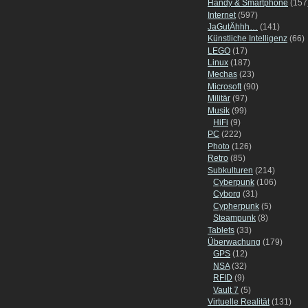
Handy & Smartphone
(157
Internet
(597)
JaGutÄhhh…
(141)
Künstliche Intelligenz
(66)
LEGO
(17)
Linux
(187)
Mechas
(23)
Microsoft
(90)
Militär
(97)
Musik
(99)
HiFi
(9)
PC
(222)
Photo
(126)
Retro
(85)
Subkulturen
(214)
Cyberpunk
(106)
Cyborg
(31)
Cypherpunk
(5)
Steampunk
(8)
Tablets
(33)
Überwachung
(179)
GPS
(12)
NSA
(32)
RFID
(9)
Vault 7
(5)
Virtuelle Realität
(131)