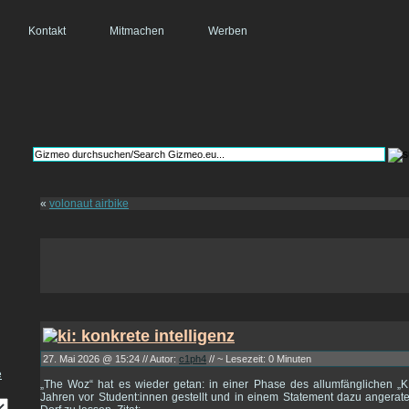
Kontakt
Mitmachen
Werben
«
volonaut airbike
27. Mai 2026 @ 15:24 // Autor:
c1ph4
// ~ Lesezeit: 0 Minuten
„The Woz“ hat es wieder getan: in einer Phase des allumfänglichen „KI
Jahren vor Student:innen gestellt und in einem Statement dazu angerat