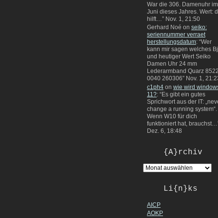
War die 306. Damenuhr im
Juni dieses Jahres. Wert: 
hilft…
”
Nov. 1, 21:50
Gerhard Noé
on
seiko:
seriennummer verraet
herstellungsdatum
: “
Wer
kann mir sagen welches Bj
und heutiger Wert Seiko
Damen Uhr 24 mm
Lederarmband Quarz 8522
0040 260306
”
Nov. 1, 21:2
c1ph4
on
wie wird window
11?
: “
Es gibt ein gutes
Sprichwort aus der IT: „nev
change a running system“.
Wenn W10 für dich
funktioniert hat, brauchst…
Dez. 6, 18:48
{A}rchiv
Li{n}ks
AICP
AOKP