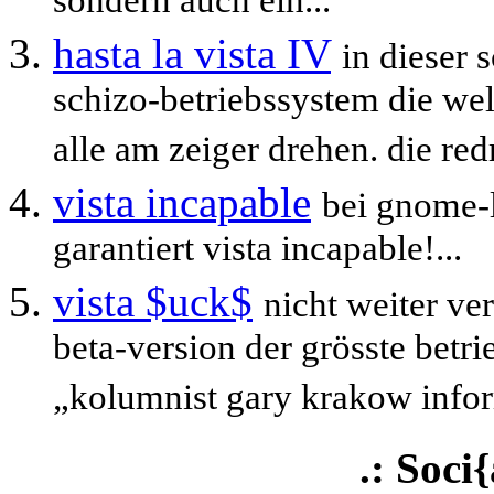
sondern auch ein...
hasta la vista IV
in dieser 
schizo-betriebssystem die welt
alle am zeiger drehen. die re
vista incapable
bei gnome-l
garantiert vista incapable!...
vista $uck$
nicht weiter ver
beta-version der grösste betr
„kolumnist gary krakow informi
.: Soci{