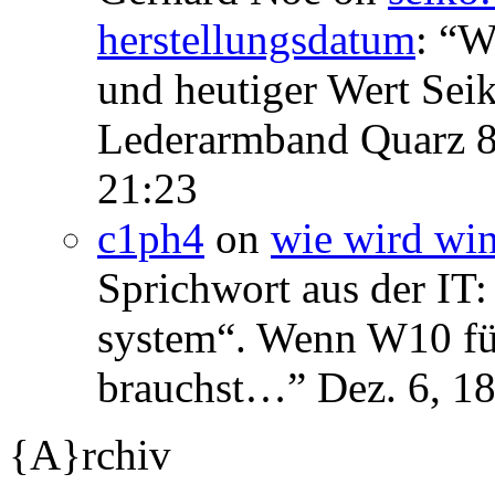
herstellungsdatum
: “
We
und heutiger Wert Se
Lederarmband Quarz 
21:23
c1ph4
on
wie wird wi
Sprichwort aus der IT:
system“. Wenn W10 für 
brauchst…
”
Dez. 6, 1
{A}rchiv