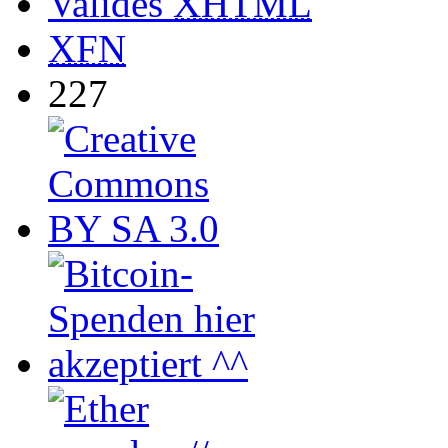
Valides
XHTML
XFN
227