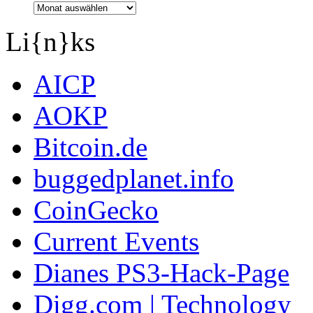
Li{n}ks
AICP
AOKP
Bitcoin.de
buggedplanet.info
CoinGecko
Current Events
Dianes PS3-Hack-Page
Digg.com | Technology