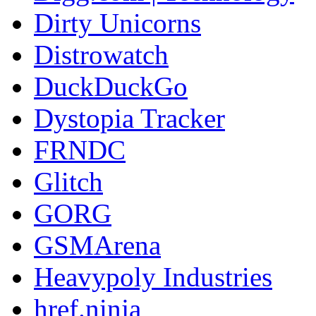
Dirty Unicorns
Distrowatch
DuckDuckGo
Dystopia Tracker
FRNDC
Glitch
GORG
GSMArena
Heavypoly Industries
href.ninja