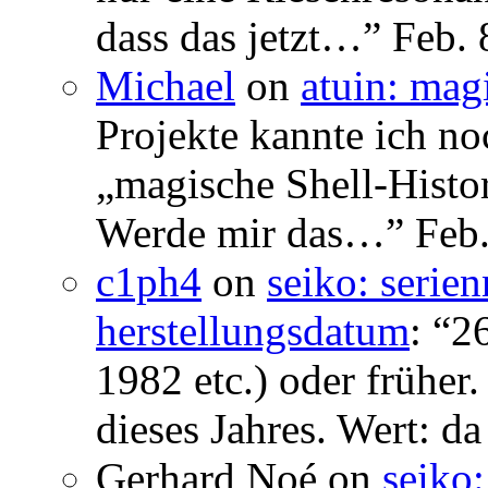
dass das jetzt…
”
Feb. 
Michael
on
atuin: magi
Projekte kannte ich no
„magische Shell-Histor
Werde mir das…
”
Feb.
c1ph4
on
seiko: serie
herstellungsdatum
: “
26
1982 etc.) oder früher
dieses Jahres. Wert: da
Gerhard Noé
on
seiko