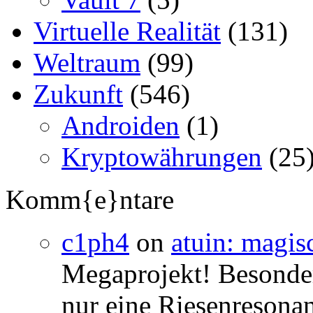
Virtuelle Realität
(131)
Weltraum
(99)
Zukunft
(546)
Androiden
(1)
Kryptowährungen
(25
Komm{e}ntare
c1ph4
on
atuin: magisc
Megaprojekt! Besonders
nur eine Riesenresonan