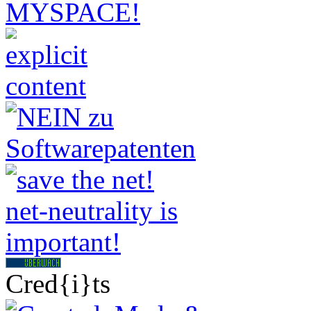
Cred{i}ts