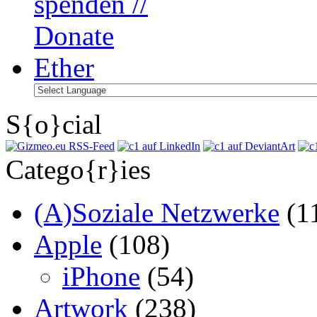
S{o}cial
Catego{r}ies
(A)Soziale Netzwerke
(1
Apple
(108)
iPhone
(54)
Artwork
(238)