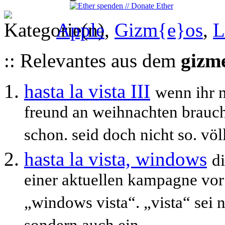
Apple
,
Gizm{e}os
,
L
:: Relevantes aus dem
gizm
hasta la vista III
wenn ihr n
freund an weihnachten brauc
schon. seid doch nicht so. völl
hasta la vista, windows
d
einer aktuellen kampagne v
„windows vista“. „vista“ sei ni