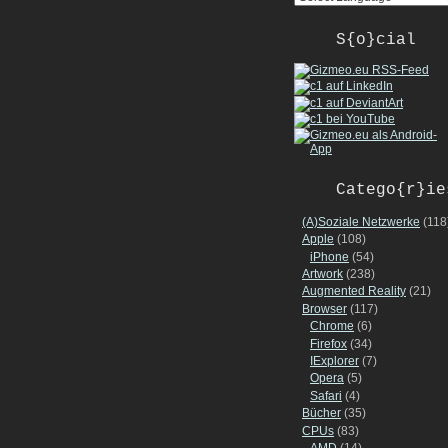
S{o}cial
Catego{r}ie
(A)Soziale Netzwerke
(118
Apple
(108)
iPhone
(54)
Artwork
(238)
Augmented Reality
(21)
Browser
(117)
Chrome
(6)
Firefox
(34)
IExplorer
(7)
Opera
(5)
Safari
(4)
Bücher
(35)
CPUs
(83)
AMD
(14)