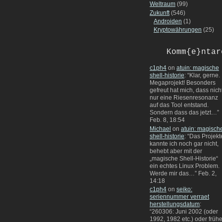
Weltraum
(99)
Zukunft
(546)
Androiden
(1)
Kryptowährungen
(25)
Komm{e}ntar
c1ph4
on
atuin: magische
shell-historie
: “
Klar, gerne.
Megaprojekt! Besonders
gefreut hat mich, dass nich
nur eine Riesenresonanz
auf das Tool entstand.
Sondern dass das jetzt…
”
Feb. 8, 18:54
Michael
on
atuin: magisch
shell-historie
: “
Das Projekt
kannte ich noch gar nicht,
behebt aber mit der
„magische Shell-Historie“
ein echtes Linux Problem.
Werde mir das…
”
Feb. 2,
14:18
c1ph4
on
seiko:
seriennummer verraet
herstellungsdatum
:
“
260306: Juni 2002 (oder
1992, 1982 etc.) oder frühe