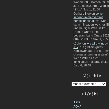
War die 306. Damenuhr im
Juni dieses Jahres. Wert: 
hilft…
”
Nov. 1, 21:50
Gerhard Noé
on
seiko:
seriennummer verraet
herstellungsdatum
: “
Wer
kann mir sagen welches Bj
und heutiger Wert Seiko
Damen Uhr 24 mm
Lederarmband Quarz 8522
0040 260306
”
Nov. 1, 21:2
c1ph4
on
wie wird window
11?
: “
Es gibt ein gutes
Sprichwort aus der IT: „nev
change a running system“.
Wenn W10 für dich
funktioniert hat, brauchst…
Dez. 6, 18:48
{A}rchiv
Li{n}ks
AICP
AOKP