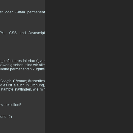
er
oder
Gmail
permanent
HTML, CSS und Javascript
 „einfacheres Interface“, vor
nsowenig sehen; sind wir alle
h keine permanenten Zugriffe
Google Chrome
; äusserlich
nd es ist ja auch in Ordnung,
Kämpfe stattfinden, wie mir
werten?)