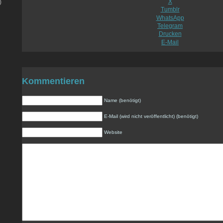
X
)
Tumblr
WhatsApp
Telegram
Drucken
E-Mail
Kommentieren
Name (benötigt)
E-Mail (wird nicht veröffentlicht) (benötigt)
Website