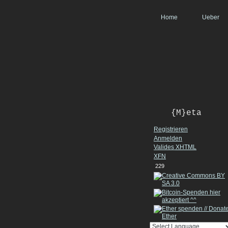
Home
Ueber
{M}eta
Registrieren
Anmelden
Valides
XHTML
XFN
229