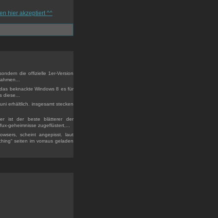
ondern die offizielle 1er-Version
lahmen...
r das beknackte Windows 8 es für
 diese...
uni erhältlich. insgesamt stecken
r ist der beste blätterer der
fux-geheimnisse zugeflüstert,...
owsers, scheint angepisst. laut
tching“ seiten im vorraus geladen