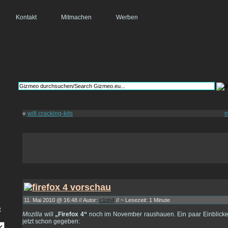
Kontakt
Mitmachen
Werben
«
wifi cracking-kits
m
11. Mai 2010 @ 16:48 // Autor:
c1ph4
// ~ Lesezeit: 1 Minute
Mozilla
will
„Firefox 4“
noch im November raushauen. Ein paar Einblicke 
jetzt schon gegeben: