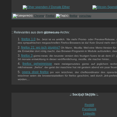
Chrome
,
Firefox
firefox
,
vorschau
:: Relevantes aus dem
gizmeo.eu
-Archiv:
firefox 1.0
So. Jetzt ist es amtlich. Nix mehr Promo- oder Preview-Release, s
des sympathischen megaschnellen Firefox-Browsers ist da! Kein Grund mehr den 
firefox 21: wo isch plugins?
Oh Mann, Mozilla: Weil eine Metro-Version fü
die Entwickler dort nötig macht, das Browser-Programm in Module aufzuteilen, dass
firefox 3
gizmo-news: die neueste version des feurigen fuxes ist ab dem 17. j
34 monate entwicklung in dieser veröffentlichung. mozilla, die macher hinter...
firefox: geheimnisse
mein meistgenutztes gizmo auf jeglichem rechne
milchstrasse: „firefox“. der geist der maschine hat mir gestern abend ein paar feuer
opera disst firefox
jon von tetzchner, der chefkoordinator des opera-br
tetzchner seien die browserstatistiken für firefox geschönt, weil durch „link-prefe
würden,...
.: Soci{a}l Sk{i}lls :.
Reddit
Facebook
LinkedIn