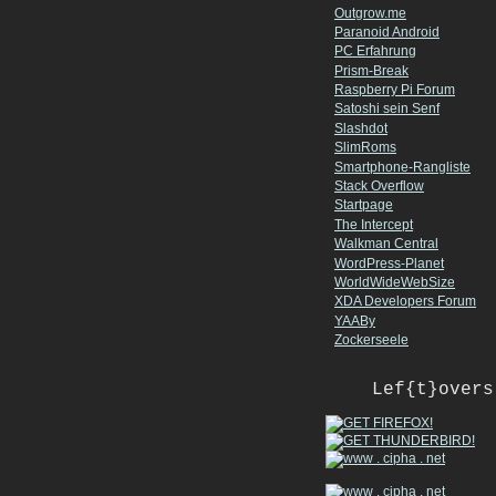
Outgrow.me
Paranoid Android
PC Erfahrung
Prism-Break
Raspberry Pi Forum
Satoshi sein Senf
Slashdot
SlimRoms
Smartphone-Rangliste
Stack Overflow
Startpage
The Intercept
Walkman Central
WordPress-Planet
WorldWideWebSize
XDA Developers Forum
YAABy
Zockerseele
Lef{t}overs