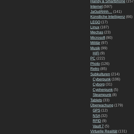
Handy & Smartphone
(157
Internet
(597)
JaGutÄhhh…
(141)
Künstliche Intelligenz
(66)
LEGO
(17)
Linux
(187)
Mechas
(23)
Microsoft
(90)
Militär
(97)
Musik
(99)
HiFi
(9)
PC
(222)
Photo
(126)
Retro
(85)
Subkulturen
(214)
Cyberpunk
(106)
Cyborg
(31)
Cypherpunk
(5)
Steampunk
(8)
Tablets
(33)
Überwachung
(179)
GPS
(12)
NSA
(32)
RFID
(9)
Vault 7
(5)
Virtuelle Realität
(131)