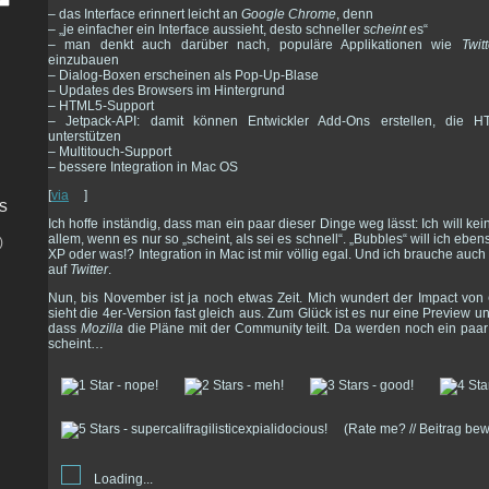
– das Interface erinnert leicht an
Google Chrome
, denn
– „je einfacher ein Interface aussieht, desto schneller
scheint
es“
– man denkt auch darüber nach, populäre Applikationen wie
Twitt
einzubauen
– Dialog-Boxen erscheinen als Pop-Up-Blase
– Updates des Browsers im Hintergrund
– HTML5-Support
– Jetpack-API: damit können Entwickler Add-Ons erstellen, die 
unterstützen
– Multitouch-Support
– bessere Integration in Mac OS
[
via
]
s
Ich hoffe inständig, dass man ein paar dieser Dinge weg lässt: Ich will kein
allem, wenn es nur so „scheint, als sei es schnell“. „Bubbles“ will ich ebe
)
XP oder was!? Integration in Mac ist mir völlig egal. Und ich brauche auc
auf
Twitter
.
Nun, bis November ist ja noch etwas Zeit. Mich wundert der Impact von
sieht die 4er-Version fast gleich aus. Zum Glück ist es nur eine Preview u
dass
Mozilla
die Pläne mit der Community teilt. Da werden noch ein paar 
scheint…
(Rate me? // Beitrag be
Loading...