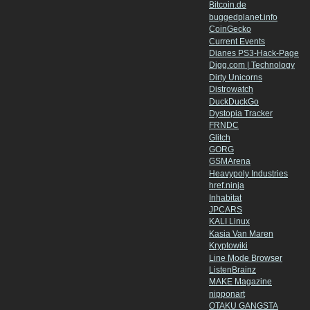
Bitcoin.de
buggedplanet.info
CoinGecko
Current Events
Dianes PS3-Hack-Page
Digg.com | Technology
Dirty Unicorns
Distrowatch
DuckDuckGo
Dystopia Tracker
FRNDC
Glitch
GORG
GSMArena
Heavypoly Industries
href.ninja
Inhabitat
JPCARS
KALI Linux
Kasia Van Maren
Kryptowiki
Line Mode Browser
ListenBrainz
MAKE Magazine
nipponart
OTAKU GANGSTA