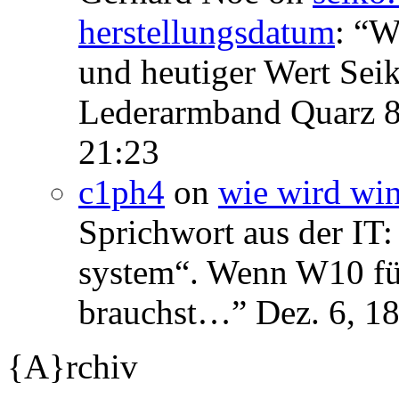
herstellungsdatum
: “
We
und heutiger Wert Se
Lederarmband Quarz 
21:23
c1ph4
on
wie wird wi
Sprichwort aus der IT:
system“. Wenn W10 für 
brauchst…
”
Dez. 6, 1
{A}rchiv