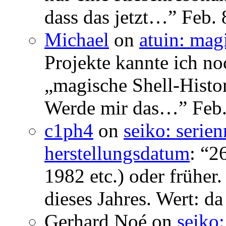
dass das jetzt…
”
Feb. 
Michael
on
atuin: magi
Projekte kannte ich no
„magische Shell-Histor
Werde mir das…
”
Feb.
c1ph4
on
seiko: serie
herstellungsdatum
: “
26
1982 etc.) oder früher
dieses Jahres. Wert: da
Gerhard Noé
on
seiko