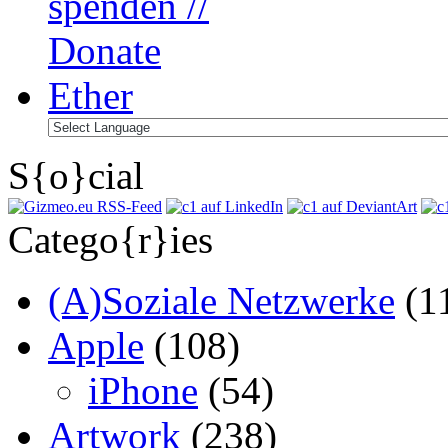
S{o}cial
Catego{r}ies
(A)Soziale Netzwerke
(1
Apple
(108)
iPhone
(54)
Artwork
(238)