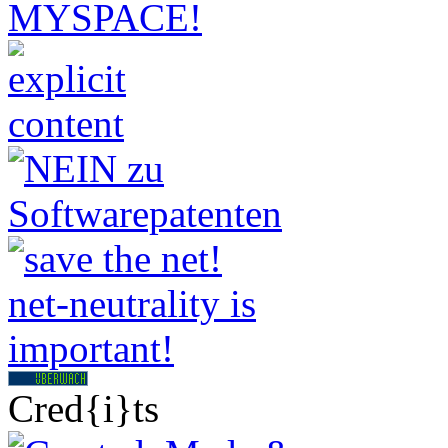
Cred{i}ts