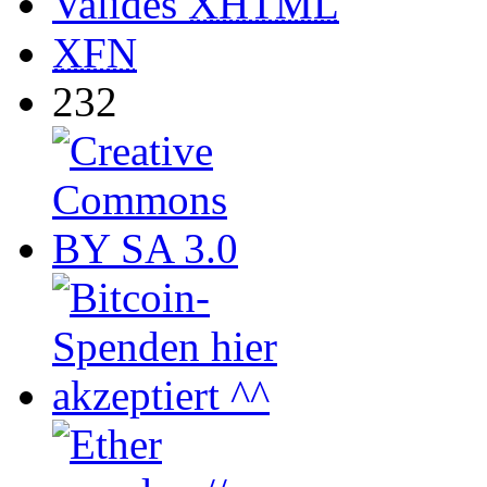
Valides
XHTML
XFN
232