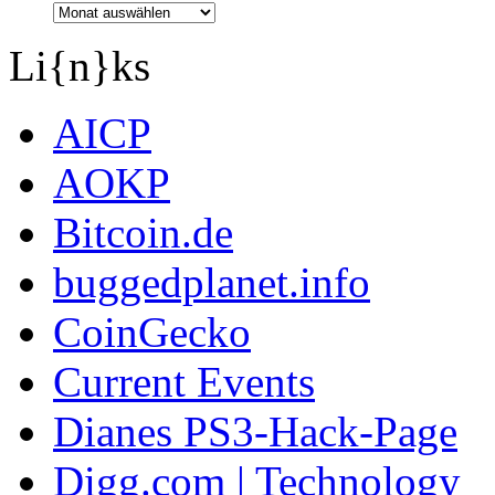
Li{n}ks
AICP
AOKP
Bitcoin.de
buggedplanet.info
CoinGecko
Current Events
Dianes PS3-Hack-Page
Digg.com | Technology