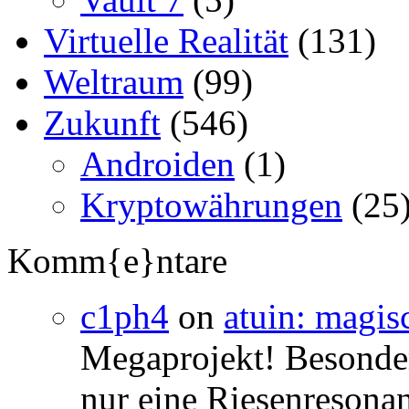
Virtuelle Realität
(131)
Weltraum
(99)
Zukunft
(546)
Androiden
(1)
Kryptowährungen
(25
Komm{e}ntare
c1ph4
on
atuin: magisc
Megaprojekt! Besonders
nur eine Riesenresonan