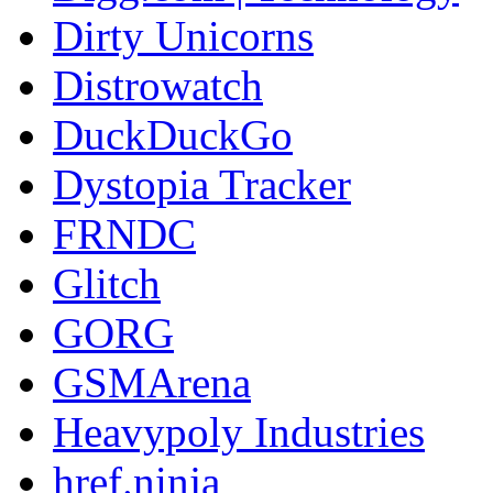
Dirty Unicorns
Distrowatch
DuckDuckGo
Dystopia Tracker
FRNDC
Glitch
GORG
GSMArena
Heavypoly Industries
href.ninja