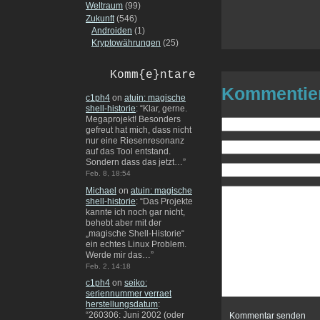
Weltraum
(99)
Zukunft
(546)
Androiden
(1)
Kryptowährungen
(25)
Komm{e}ntare
Kommentie
c1ph4
on
atuin: magische
shell-historie
: “
Klar, gerne.
Megaprojekt! Besonders
gefreut hat mich, dass nicht
nur eine Riesenresonanz
auf das Tool entstand.
Sondern dass das jetzt…
”
Feb. 8, 18:54
Michael
on
atuin: magische
shell-historie
: “
Das Projekte
kannte ich noch gar nicht,
behebt aber mit der
„magische Shell-Historie“
ein echtes Linux Problem.
Werde mir das…
”
Feb. 2, 14:18
c1ph4
on
seiko:
seriennummer verraet
herstellungsdatum
:
“
260306: Juni 2002 (oder