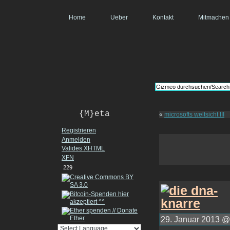
Home
Ueber
Kontakt
Mitmachen
{M}eta
«
microsofts weltsicht III
Registrieren
Anmelden
Valides
XHTML
XFN
229
29. Januar 2013 @ 