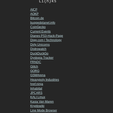
Li{n}ks
AICP
AOKP
Bitcoin.de
buggedplanet.info
CoinGecko
Current Events
Dianes PS3-Hack-Page
Digg.com | Technology
Dirty Unicorns
Distrowatch
DuckDuckGo
Dystopia Tracker
FRNDC
Glitch
GORG
GSMArena
Heavypoly Industries
href.ninja
Inhabitat
JPCARS
KALI Linux
Kasia Van Maren
Kryptowiki
Line Mode Browser