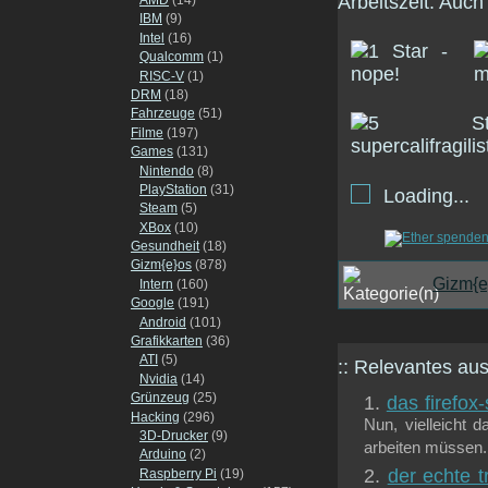
Arbeitszeit. Auch
IBM
(9)
Intel
(16)
Qualcomm
(1)
RISC-V
(1)
DRM
(18)
Fahrzeuge
(51)
Filme
(197)
Games
(131)
Nintendo
(8)
PlayStation
(31)
Loading...
Steam
(5)
XBox
(10)
Gesundheit
(18)
Gizm{e}os
(878)
Gizm{e
Intern
(160)
Google
(191)
Android
(101)
Grafikkarten
(36)
ATI
(5)
:: Relevantes a
Nvidia
(14)
Grünzeug
(25)
das firefox
Hacking
(296)
Nun, vielleicht 
3D-Drucker
(9)
arbeiten müssen. 
Arduino
(2)
der echte t
Raspberry Pi
(19)