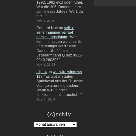
1992, 1982 etc.) oder früher.
War die 306. Damenuhr im
Juni dieses Jahres. Wert: da
hilft…
”
Nov. 1, 21:50
Gerhard Noé
on
seiko:
seriennummer verraet
herstellungsdatum
: “
Wer
kann mir sagen welches Bj.
und heutiger Wert Seiko
Damen Uhr 24 mm
Lederarmband Quarz 8522-
0040 260306
”
Nov. 1, 21:23
c1ph4
on
wie wird windows
11?
: “
Es gibt ein gutes
Sprichwort aus der IT: „never
change a running system“.
Wenn W10 für dich
funktioniert hat, brauchst…
”
Dez. 6, 18:48
{A}rchiv