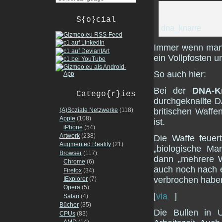
S{o}cial
dna_knarre
Immer wenn man d
ein Vollpfosten 
So auch hier:
Bei der
DNA-K
Catego{r}ies
durchgeknallte D
(A)Soziale Netzwerke
(118)
britischen Waffe
Apple
(108)
ist.
iPhone
(54)
Artwork
(238)
Die Waffe feuert
Augmented Reality
(21)
„biologische Ma
Browser
(117)
dann „mehrere 
Chrome
(6)
auch noch nach 
Firefox
(34)
verbrochen habe
IExplorer
(7)
Opera
(5)
[
via
]
Safari
(4)
Bücher
(35)
Die Bullen in U
CPUs
(83)
AMD
(14)