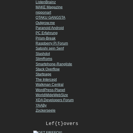
ListenBrainz
MAKE Magazine
nipponart
OTAKU GANGSTA
Outgrow.me
Paranoid Android
PC Erfahrung
Prism-Break
Raspberry Pi Forum
Satoshi sein Senf
Slashdot
SlimRoms
Smartphone-Rangliste
Stack Overflow
Startpage
The Intercept
Walkman Central
WordPress-Planet
WorldWideWebSize
XDA Developers Forum
YAABy
Zockerseele
Lef{t}overs