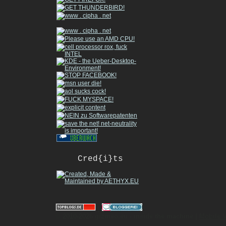
Cred{i}ts
|
© 2010-2026 gizmeo.eu - inside the machine |
Mobile 