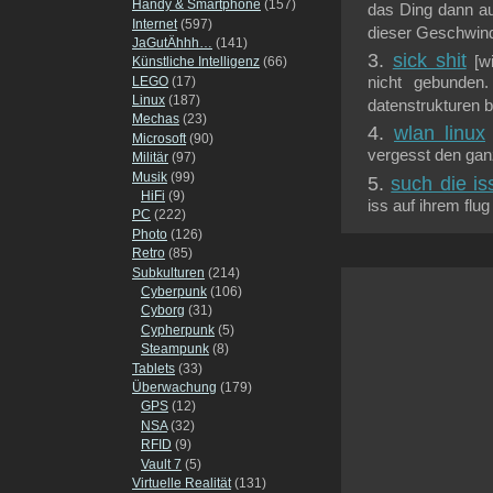
Handy & Smartphone
(157)
das Ding dann a
Internet
(597)
dieser Geschwindi
JaGutÄhhh…
(141)
sick shit
[w
Künstliche Intelligenz
(66)
LEGO
(17)
nicht gebunden.
Linux
(187)
datenstrukturen b
Mechas
(23)
wlan linux
Microsoft
(90)
vergesst den ganz
Militär
(97)
Musik
(99)
such die is
HiFi
(9)
iss auf ihrem fl
PC
(222)
Photo
(126)
Retro
(85)
Subkulturen
(214)
Cyberpunk
(106)
Cyborg
(31)
Cypherpunk
(5)
Steampunk
(8)
Tablets
(33)
Überwachung
(179)
GPS
(12)
NSA
(32)
RFID
(9)
Vault 7
(5)
Virtuelle Realität
(131)