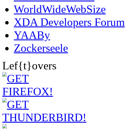
WorldWideWebSize
XDA Developers Forum
YAABy
Zockerseele
Lef{t}overs