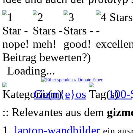
Beitrag bewerten?)
Loading...
Gizm{e}os
100-
:: Relevantes aus dem
gizm
laptop-wandbilder
ein aus