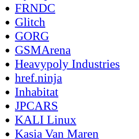
FRNDC
Glitch
GORG
GSMArena
Heavypoly Industries
href.ninja
Inhabitat
JPCARS
KALI Linux
Kasia Van Maren