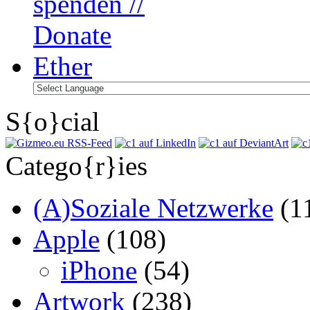
S{o}cial
Catego{r}ies
(A)Soziale Netzwerke
(1
Apple
(108)
iPhone
(54)
Artwork
(238)