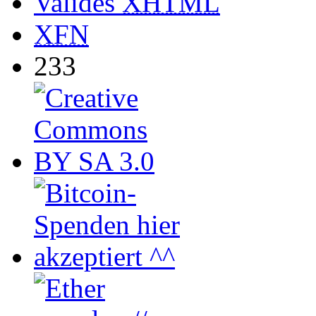
Valides
XHTML
XFN
233