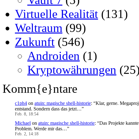
Virtuelle Realität
(131)
Weltraum
(99)
Zukunft
(546)
Androiden
(1)
Kryptowährungen
(25
Komm{e}ntare
c1ph4
on
atuin: magische shell-historie
: “
Klar, gerne. Megaproj
entstand. Sondern dass das jetzt…
”
Feb. 8, 18:54
Michael
on
atuin: magische shell-historie
: “
Das Projekte kannte 
Problem. Werde mir das…
”
Feb. 2, 14:18