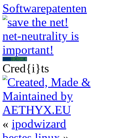
Cred{i}ts
«
ipodwizard
bestes linux
»