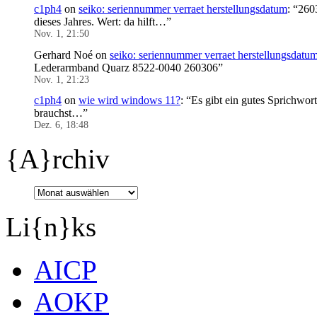
c1ph4
on
seiko: seriennummer verraet herstellungsdatum
: “
2603
dieses Jahres. Wert: da hilft…
”
Nov. 1, 21:50
Gerhard Noé
on
seiko: seriennummer verraet herstellungsdatu
Lederarmband Quarz 8522-0040 260306
”
Nov. 1, 21:23
c1ph4
on
wie wird windows 11?
: “
Es gibt ein gutes Sprichwor
brauchst…
”
Dez. 6, 18:48
{A}rchiv
Li{n}ks
AICP
AOKP