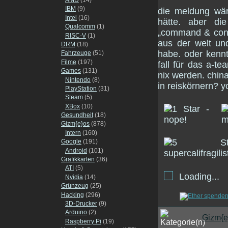
IBM
(9)
die meldung wär
Intel
(16)
hätte. aber di
Qualcomm
(1)
„command & conq
RISC-V
(1)
aus der welt und
DRM
(18)
habe. oder kenn
Fahrzeuge
(51)
Filme
(197)
fall für das a-t
Games
(131)
nix werden. chi
Nintendo
(8)
in reiskörnern?
PlayStation
(31)
Steam
(5)
XBox
(10)
Gesundheit
(18)
Gizm{e}os
(878)
Intern
(160)
Google
(191)
Android
(101)
Grafikkarten
(36)
ATI
(5)
Loading...
Nvidia
(14)
Grünzeug
(25)
Hacking
(296)
3D-Drucker
(9)
Arduino
(2)
Gizm{e
Raspberry Pi
(19)