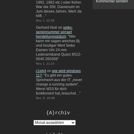
1992, 1982 etc.) oder früher.
War die 306. Damenuhr im
Juni dieses Jahres. Wert: da
hilft…
”
Nov. 1, 21:50
Gerhard Noé
on
seiko:
seriennummer verraet
herstellungsdatum
: “
Wer
kann mir sagen welches Bj.
und heutiger Wert Seiko
Damen Uhr 24 mm
Lederarmband Quarz 8522-
0040 260306
”
Nov. 1, 21:23
c1ph4
on
wie wird windows
11?
: “
Es gibt ein gutes
Sprichwort aus der IT: „never
change a running system“.
Wenn W10 für dich
funktioniert hat, brauchst…
”
Dez. 6, 18:48
{A}rchiv