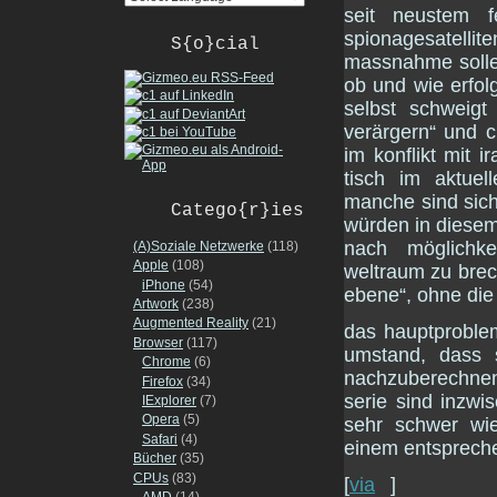
seit neustem f
spionagesatell
S{o}cial
massnahme sollen 
ob und wie erfo
selbst schweig
verärgern“ und ch
im konflikt mit i
tisch im aktuell
manche sind sich
Catego{r}ies
würden in diesem
nach möglichk
(A)Soziale Netzwerke
(118)
Apple
(108)
weltraum zu brec
iPhone
(54)
ebene“, ohne die 
Artwork
(238)
Augmented Reality
(21)
das hauptproblem 
Browser
(117)
umstand, dass 
Chrome
(6)
nachzuberechnend
Firefox
(34)
serie sind inzwi
IExplorer
(7)
Opera
(5)
sehr schwer wi
Safari
(4)
einem entspreche
Bücher
(35)
CPUs
(83)
[
via
]
AMD
(14)