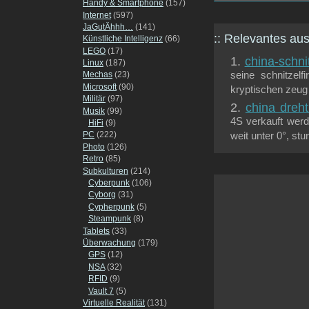
Handy & Smartphone
(157)
Internet
(597)
JaGutÄhhh…
(141)
:: Relevantes a
Künstliche Intelligenz
(66)
LEGO
(17)
china-schni
Linux
(187)
seine schnitzel
Mechas
(23)
Microsoft
(90)
kryptischen zeug
Militär
(97)
china dreh
Musik
(99)
4S verkauft werd
HiFi
(9)
PC
(222)
weit unter 0°, st
Photo
(126)
Retro
(85)
Subkulturen
(214)
Cyberpunk
(106)
Cyborg
(31)
Cypherpunk
(5)
Steampunk
(8)
Tablets
(33)
Überwachung
(179)
GPS
(12)
NSA
(32)
RFID
(9)
Vault 7
(5)
Virtuelle Realität
(131)