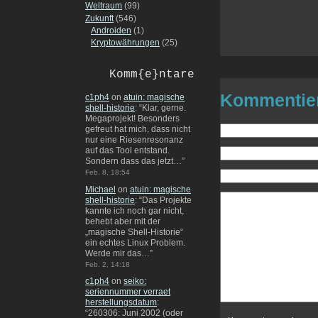
Weltraum
(99)
Zukunft
(546)
Androiden
(1)
Kryptowährungen
(25)
Komm{e}ntare
Kommentie
c1ph4
on
atuin: magische
shell-historie
: “
Klar, gerne.
Megaprojekt! Besonders
gefreut hat mich, dass nicht
nur eine Riesenresonanz
auf das Tool entstand.
Sondern dass das jetzt…
”
Feb. 8, 18:54
Michael
on
atuin: magische
shell-historie
: “
Das Projekte
kannte ich noch gar nicht,
behebt aber mit der
„magische Shell-Historie“
ein echtes Linux Problem.
Werde mir das…
”
Feb. 2, 14:18
c1ph4
on
seiko:
seriennummer verraet
herstellungsdatum
:
“
260306: Juni 2002 (oder