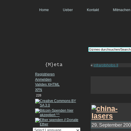
Home
Ueber
Kontakt
Mitmachen
{M}eta
«
infrarotphotos II
Registrieren
Anmelden
Valides
XHTML
XFN
228
29. September 2006