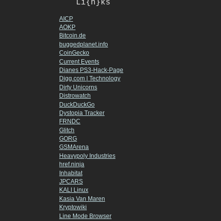
Li{n}ks
AICP
AOKP
Bitcoin.de
buggedplanet.info
CoinGecko
Current Events
Dianes PS3-Hack-Page
Digg.com | Technology
Dirty Unicorns
Distrowatch
DuckDuckGo
Dystopia Tracker
FRNDC
Glitch
GORG
GSMArena
Heavypoly Industries
href.ninja
Inhabitat
JPCARS
KALI Linux
Kasia Van Maren
Kryptowiki
Line Mode Browser