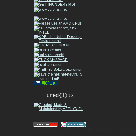
Cred{i}ts
|
© 2010-2026 gizmeo.eu - inside the machine |
Mobile 