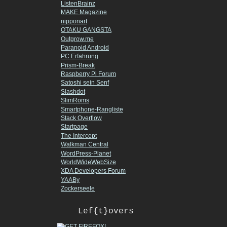
ListenBrainz
MAKE Magazine
nipponart
OTAKU GANGSTA
Outgrow.me
Paranoid Android
PC Erfahrung
Prism-Break
Raspberry Pi Forum
Satoshi sein Senf
Slashdot
SlimRoms
Smartphone-Rangliste
Stack Overflow
Startpage
The Intercept
Walkman Central
WordPress-Planet
WorldWideWebSize
XDA Developers Forum
YAABy
Zockerseele
Lef{t}overs