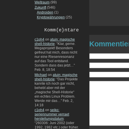
Weltraum
(99)
Zukunft
(546)
Androiden
(1)
Kryptowährungen
(25)
Komm{e}ntare
c1ph4
on
atuin: magische
Kommentie
shell-historie
: “
Klar, gerne.
Megaprojekt! Besonders
gefreut hat mich, dass nicht
nur eine Riesenresonanz
auf das Tool entstand.
Sondern dass das jetzt…
”
Feb. 8, 18:54
Michael
on
atuin: magische
shell-historie
: “
Das Projekte
kannte ich noch gar nicht,
behebt aber mit der
„magische Shell-Historie“
ein echtes Linux Problem.
Werde mir das…
”
Feb. 2,
14:18
c1ph4
on
seiko:
seriennummer verraet
herstellungsdatum
:
“
260306: Juni 2002 (oder
1992, 1982 etc.) oder früher.