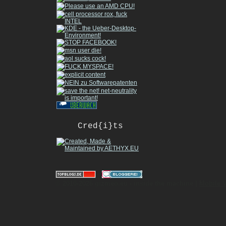
Cred{i}ts
|
© 2010-2026 gizmeo.eu - inside the machine |
Mobile 