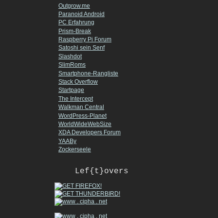
Outgrow.me
Paranoid Android
PC Erfahrung
Prism-Break
Raspberry Pi Forum
Satoshi sein Senf
Slashdot
SlimRoms
Smartphone-Rangliste
Stack Overflow
Startpage
The Intercept
Walkman Central
WordPress-Planet
WorldWideWebSize
XDA Developers Forum
YAABy
Zockerseele
Lef{t}overs