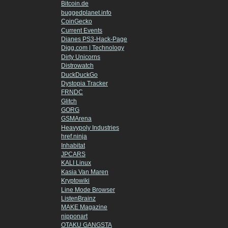
Bitcoin.de
buggedplanet.info
CoinGecko
Current Events
Dianes PS3-Hack-Page
Digg.com | Technology
Dirty Unicorns
Distrowatch
DuckDuckGo
Dystopia Tracker
FRNDC
Glitch
GORG
GSMArena
Heavypoly Industries
href.ninja
Inhabitat
JPCARS
KALI Linux
Kasia Van Maren
Kryptowiki
Line Mode Browser
ListenBrainz
MAKE Magazine
nipponart
OTAKU GANGSTA