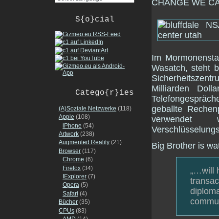
CHANGE WE CAN
S{o}cial
Im Mormonenstaa
Wasatch, steht 
Sicherheitszent
Milliarden Dol
Catego{r}ies
Telefongespräch
geballte Reche
(A)Soziale Netzwerke
(118)
Apple
(108)
verwendet
iPhone
(54)
Verschlüsselungs
Artwork
(238)
Augmented Reality
(21)
Big Brother is wa
Browser
(117)
Chrome
(6)
Firefox
(34)
„…will 
IExplorer
(7)
transac
Opera
(5)
diploma
Safari
(4)
commun
Bücher
(35)
CPUs
(83)
AMD
(14)