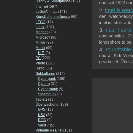
Handy & Smartphone
(157)
und seit 1922 nur 
Internet
(597)
intel is wa
JaGutÄhhh…
(141)
den „watch-teddy
Künstliche Intelligenz
(66)
LEGO
(17)
intel ist stolz auf..
Linux
(187)
r.i.p. haarp
Mechas
(23)
abgeschaltet. D
Microsoft
(90)
ionosphere to be a
Militär
(97)
Musik
(99)
roundtable 
HiFi
(9)
und J. Kirk Wie
PC
(222)
gearbeitet. Über 
Photo
(126)
Retro
(85)
Subkulturen
(214)
Cyberpunk
(106)
Cyborg
(31)
Cypherpunk
(5)
Steampunk
(8)
Tablets
(33)
Überwachung
(179)
GPS
(12)
NSA
(32)
RFID
(9)
Vault 7
(5)
Virtuelle Realität
(131)