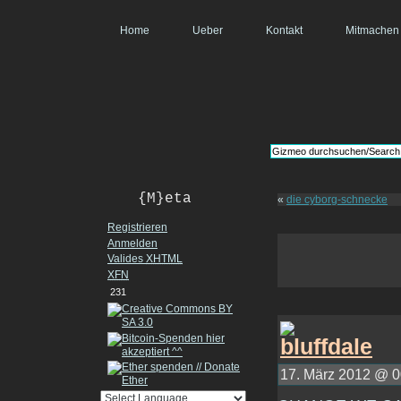
Home
Ueber
Kontakt
Mitmachen
{M}eta
«
die cyborg-schnecke
Registrieren
Anmelden
Valides
XHTML
XFN
231
17. März 2012 @ 00