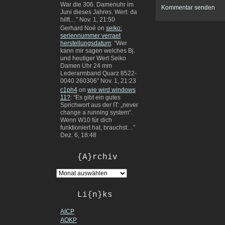
War die 306. Damenuhr im
Juni dieses Jahres. Wert: da
hilft…
”
Nov. 1, 21:50
Gerhard Noé
on
seiko:
seriennummer verraet
herstellungsdatum
: “
Wer
kann mir sagen welches Bj.
und heutiger Wert Seiko
Damen Uhr 24 mm
Lederarmband Quarz 8522-
0040 260306
”
Nov. 1, 21:23
c1ph4
on
wie wird windows
11?
: “
Es gibt ein gutes
Sprichwort aus der IT: „never
change a running system“.
Wenn W10 für dich
funktioniert hat, brauchst…
”
Dez. 6, 18:48
{A}rchiv
Li{n}ks
AICP
AOKP