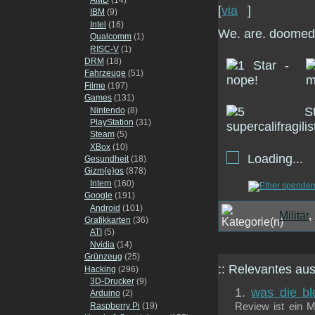
[
via
]
IBM
(9)
Intel
(16)
We. are. doomed.
Qualcomm
(1)
RISC-V
(1)
DRM
(18)
Fahrzeuge
(51)
Filme
(197)
Games
(131)
Nintendo
(8)
PlayStation
(31)
Steam
(5)
XBox
(10)
Loading...
Gesundheit
(18)
Gizm{e}os
(878)
Intern
(160)
Google
(191)
Android
(101)
Militär
,
Grafikkarten
(36)
ATI
(5)
Nvidia
(14)
Grünzeug
(25)
:: Relevantes a
Hacking
(296)
3D-Drucker
(9)
was die bl
Arduino
(2)
Raspberry Pi
(19)
Review ist ein 