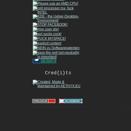
Cred{i}ts
|
© 2010-2026 gizmeo.eu - inside the machine |
Mobile 