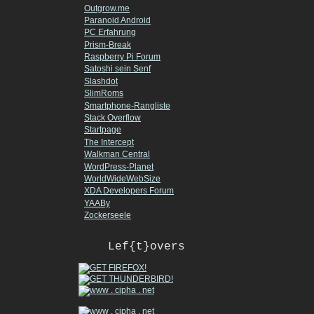
Outgrow.me
Paranoid Android
PC Erfahrung
Prism-Break
Raspberry Pi Forum
Satoshi sein Senf
Slashdot
SlimRoms
Smartphone-Rangliste
Stack Overflow
Startpage
The Intercept
Walkman Central
WordPress-Planet
WorldWideWebSize
XDA Developers Forum
YAABy
Zockerseele
Lef{t}overs