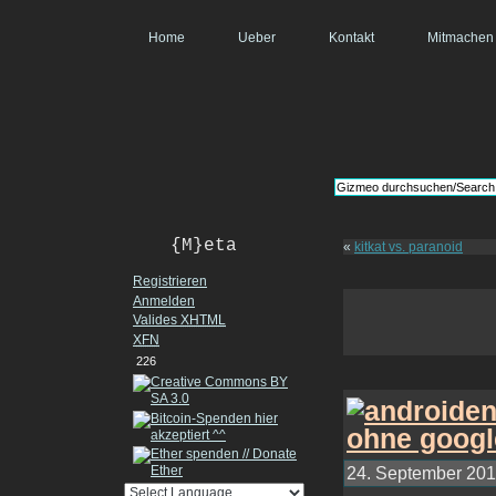
Home
Ueber
Kontakt
Mitmachen
{M}eta
«
kitkat vs. paranoid
Registrieren
Anmelden
Valides
XHTML
XFN
226
24. September 2013