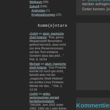
Weltraum
(99)
darüber aufregen
Zukunft
(546)
Getier kennen. [v
Androiden
(1)
Kryptowährungen
(25)
Komm{e}ntare
c1ph4
on
atuin: magische
shell-historie
: “
Klar, gerne.
Megaprojekt! Besonders
gefreut hat mich, dass nicht
nur eine Riesenresonanz
auf das Tool entstand.
Sondern dass das jetzt…
”
Feb. 8, 18:54
Michael
on
atuin: magische
shell-historie
: “
Das Projekte
kannte ich noch gar nicht,
behebt aber mit der
„magische Shell-Historie“
ein echtes Linux Problem.
Werde mir das…
”
Feb. 2,
14:18
c1ph4
on
seiko:
seriennummer verraet
herstellungsdatum
:
Kommentie
“
260306: Juni 2002 (oder
1992, 1982 etc.) oder früher.