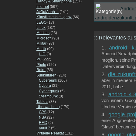
Handy & Smartphone
(157)
Internet
(597)
Androi
JaGutÄhhh…
(141)
androidenzukunft
,
Künstliche Intelligenz
(66)
LEGO
(17)
Linux
(187)
Mechas
(23)
:: Relevantes a
Microsoft
(90)
Militär
(97)
android: k
Musik
(99)
Android-Smartp
HiFi
(9)
PC
(222)
möglich, seine P
Photo
(126)
Datenverbindung,.
Retro
(85)
die zukunft
Subkulturen
(214)
aber in meinem F
Cyberpunk
(106)
Cyborg
(31)
2011, habe...
Cypherpunk
(5)
android 4.
Steampunk
(8)
von einem Google
Tablets
(33)
Und die Version w
Überwachung
(179)
GPS
(12)
google pro
NSA
(32)
einer Augmented-
RFID
(9)
Glass“ benannten 
Vault 7
(5)
Virtuelle Realität
(131)
google gla