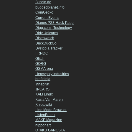
Bitcoin.de
buggedplanet.info
CoinGecko
Current Events
Dianes PS3-Hack-Page
Digg.com | Technology
Dirty Unicorns
Distrowatch
DuckDuckGo
Dystopia Tracker
FRNDC
Glitch
GORG
GSMArena
Heavypoly Industries
href.ninja
Inhabitat
JPCARS
KALI Linux
Kasia Van Maren
Kryptowiki
Line Mode Browser
ListenBrainz
MAKE Magazine
nipponart
OTAKU GANGSTA