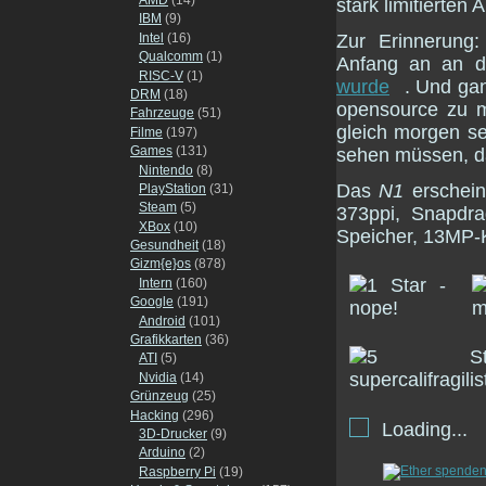
stark limitierten 
IBM
(9)
Intel
(16)
Zur Erinnerung
Qualcomm
(1)
Anfang an an d
RISC-V
(1)
wurde
. Und gan
DRM
(18)
opensource zu m
Fahrzeuge
(51)
gleich morgen s
Filme
(197)
Games
(131)
sehen müssen, da
Nintendo
(8)
Das
N1
erschein
PlayStation
(31)
Steam
(5)
373ppi, Snapd
XBox
(10)
Speicher, 13MP-
Gesundheit
(18)
Gizm{e}os
(878)
Intern
(160)
Google
(191)
Android
(101)
Grafikkarten
(36)
ATI
(5)
Nvidia
(14)
Grünzeug
(25)
Hacking
(296)
Loading...
3D-Drucker
(9)
Arduino
(2)
Raspberry Pi
(19)