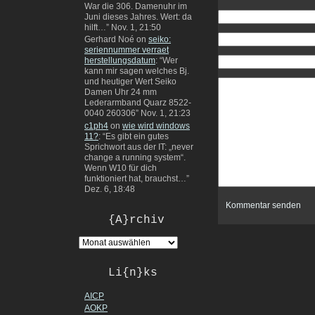
War die 306. Damenuhr im
Juni dieses Jahres. Wert: da
hilft…
”
Nov. 1, 21:50
Gerhard Noé
on
seiko:
seriennummer verraet
herstellungsdatum
: “
Wer
kann mir sagen welches Bj.
und heutiger Wert Seiko
Damen Uhr 24 mm
Lederarmband Quarz 8522-
0040 260306
”
Nov. 1, 21:23
c1ph4
on
wie wird windows
11?
: “
Es gibt ein gutes
Sprichwort aus der IT: „never
change a running system“.
Wenn W10 für dich
funktioniert hat, brauchst…
”
Dez. 6, 18:48
{A}rchiv
Li{n}ks
AICP
AOKP