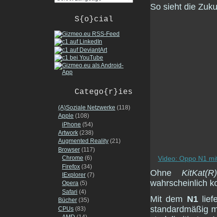
So sieht die Zuk
S{o}cial
Catego{r}ies
(A)Soziale Netzwerke
(118)
Apple
(108)
iPhone
(54)
Artwork
(238)
Augmented Reality
(21)
Browser
(117)
Video: Oppo N1 mit
Chrome
(6)
Firefox
(34)
Ohne
KitKat(R)
IExplorer
(7)
wahrscheinlich k
Opera
(5)
Safari
(4)
Mit dem
N1
lief
Bücher
(35)
standardmäßig m
CPUs
(83)
AMD
(14)