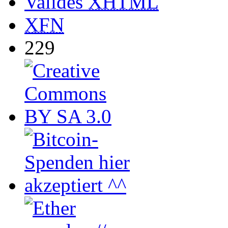
Valides
XHTML
XFN
229