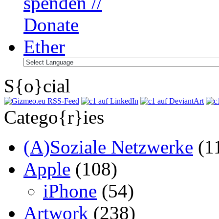
S{o}cial
Catego{r}ies
(A)Soziale Netzwerke
(1
Apple
(108)
iPhone
(54)
Artwork
(238)