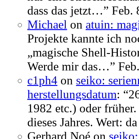
dass das jetzt…
”
Feb. 
Michael
on
atuin: magi
Projekte kannte ich no
„magische Shell-Histor
Werde mir das…
”
Feb.
c1ph4
on
seiko: serie
herstellungsdatum
: “
26
1982 etc.) oder früher
dieses Jahres. Wert: da
Gerhard Noé
on
seiko