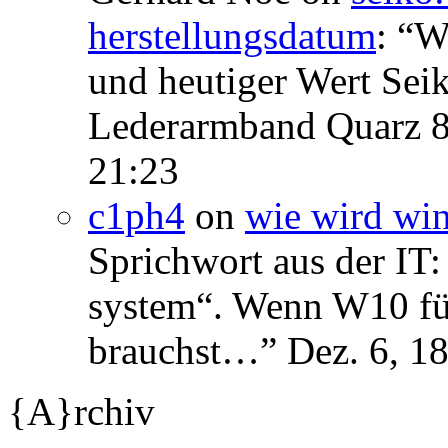
herstellungsdatum
: “
We
und heutiger Wert Se
Lederarmband Quarz 
21:23
c1ph4
on
wie wird wi
Sprichwort aus der IT:
system“. Wenn W10 für 
brauchst…
”
Dez. 6, 1
{A}rchiv