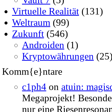
Virtuelle Realität
(131)
Weltraum
(99)
Zukunft
(546)
Androiden
(1)
Kryptowährungen
(25
Komm{e}ntare
c1ph4
on
atuin: magisc
Megaprojekt! Besonders
nur eine Riesenresonan